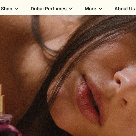
Shop
Dubai Perfumes
More
About Us