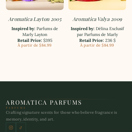
Aromatica Layton 2005
Aromatica Valya 2009
Inspired by:
Parfums de
Inspired by:
Délina Exclusif
Marly Layton
par Parfums de Marly
Retail Price:
$395
Retail Price:
236 $
À partir de $84.99
À partir de $84.99
AROMATICA PARFUMS
PARFUMS
Crafting signature scents for those who believe fragrance is
memory, identity, and art.