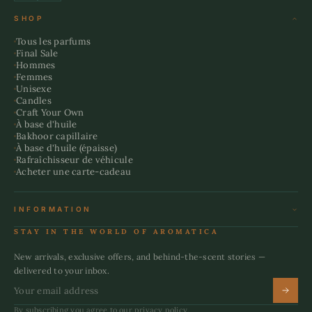
SHOP
Tous les parfums
Final Sale
Hommes
Femmes
Unisexe
Candles
Craft Your Own
À base d'huile
Bakhoor capillaire
À base d'huile (épaisse)
Rafraîchisseur de véhicule
Acheter une carte-cadeau
INFORMATION
Conditions générales
STAY IN THE WORLD OF AROMATICA
Politique de remboursement
Politique d'expédition
New arrivals, exclusive offers, and behind-the-scent stories —
politique de confidentialité
delivered to your inbox.
By subscribing you agree to our privacy policy.