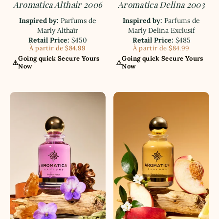
Aromatica Althair 2006
Aromatica Delina 2003
Inspired by:
Parfums de
Inspired by:
Parfums de
Marly Althaïr
Marly Delina Exclusif
Retail Price:
$450
Retail Price:
$485
À partir de $84.99
À partir de $84.99
Going quick Secure Yours
Going quick Secure Yours
⚠️
⚠️
Now
Now