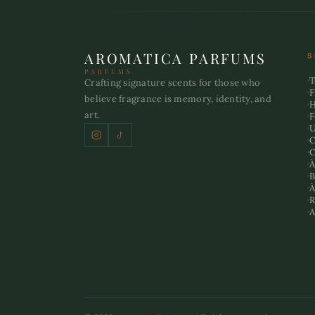
AROMATICA PARFUMS
S
PARFUMS
T
Crafting signature scents for those who
F
believe fragrance is memory, identity, and
art.
U
C
C
À
B
À
R
A