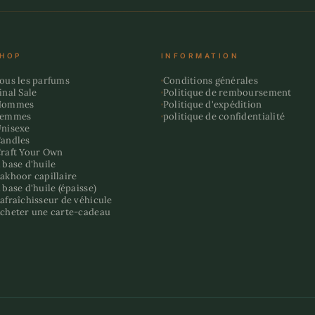
HOP
INFORMATION
ous les parfums
Conditions générales
inal Sale
Politique de remboursement
Hommes
Politique d'expédition
Femmes
politique de confidentialité
nisexe
andles
raft Your Own
 base d'huile
akhoor capillaire
 base d'huile (épaisse)
afraîchisseur de véhicule
cheter une carte-cadeau