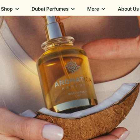
Shop
Dubai Perfumes
More
About Us