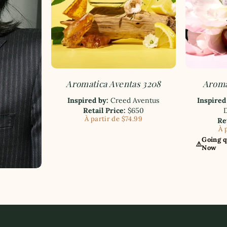
Aromatica Aventas 3208
Aroma
Inspired by:
Creed Aventus
Inspired
Retail Price:
$650
D
À partir de $74.99
Re
À 
Going q
⚠️
Now