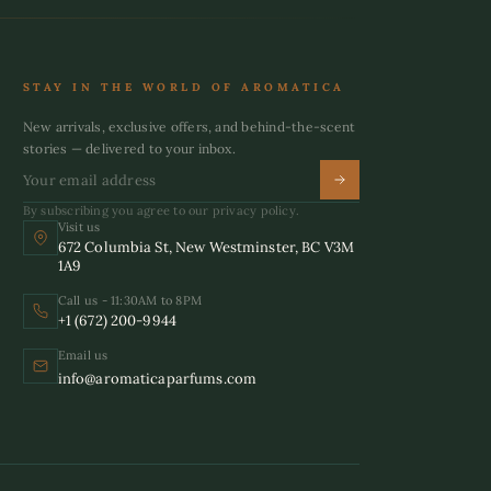
STAY IN THE WORLD OF AROMATICA
New arrivals, exclusive offers, and behind-the-scent
stories — delivered to your inbox.
By subscribing you agree to our privacy policy.
Visit us
672 Columbia St, New Westminster, BC V3M
1A9
Call us - 11:30AM to 8PM
+1 (672) 200-9944
Email us
info@aromaticaparfums.com