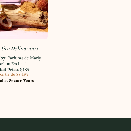
tica Delina 2003
 by:
Parfums de Marly
elina Exclusif
tail Price:
$485
partir de $84.99
uick Secure Yours